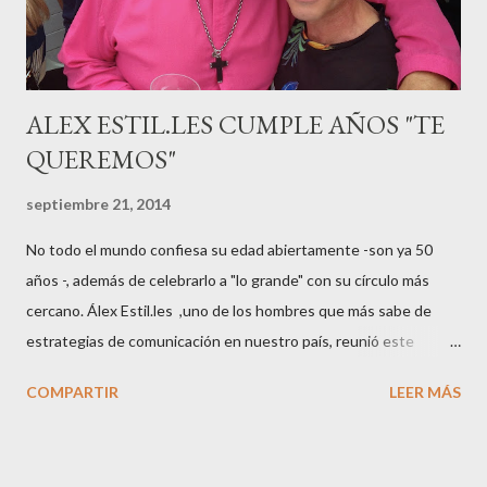
sido el madrileño, Emilio Flores , el top que desfiló en las mejores
pasarelas ...
ALEX ESTIL.LES CUMPLE AÑOS "TE
QUEREMOS"
septiembre 21, 2014
No todo el mundo confiesa su edad abiertamente -son ya 50
años -, además de celebrarlo a "lo grande" con su círculo más
cercano. Álex Estil.les ,uno de los hombres que más sabe de
estrategias de comunicación en nuestro país, reunió este
sábado en su casa del Eixample barcelonés a muchos de sus
COMPARTIR
LEER MÁS
colaboradores y amigos que a lo largo de su vida profesional han
tenido la fortuna de trabajar con él. El "factotum" de XXL
Comunicación no es una persona cualquiera, sabe lo qué quiere