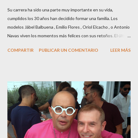
Su carrera ha sido una parte muy importante en su vida,
cumplidos los 30 años han decidido formar una familia. Los
modelos Jábel Balbuena , Emilio Flores , Oriol Elcacho , o Antonio
Navas viven los momentos más felices con sus retoños. El último
en ser padre ha sido el tinerfeño Jábel Balbuena , su primogénito
COMPARTIR
PUBLICAR UN COMENTARIO
LEER MÁS
M ateo nació en Barcelona hace poco más de una semana. El top
canario, a sus 30 años , tiene una relación estable de más de 2
años con la influencer “ HolaCuore ”,se trata de la catalana Marta
Escalante la joven de Vilafranca “robó el corazón” de Jábel
haciéndole padre de un precioso niño. Marta ha sido toda una
campeona, durante los primeros 3 meses de embarazo tuvo que
guardar reposo debido a un síndrome llamado
“hiperemesisgravídica”.Pasados los meses fatídicos de
gestación Marta tiró adelante con el embarazo, ahora es una
mamá feliz. Otro de los modelos que ha sido padre este año ha