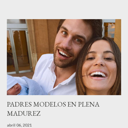
de la empresa y promotora de los 34 centros de uñas),y Quionia (
gestión empresa ) invitaron a más de 800 personas para
recordar que su abuelo hace 100 años montó la primera
peluquería del grupo.Justo hace unos días Carol Pagés nos
contaba detalles del homenaje en Actualida Rosa en RCE
radio,en el programa que presento todos los jueves de 17 a 18
horas . Carolina y Quionia Pagés Carolina Pagés La cita ,en el
Museu Marítim de BCN ,en las Drassanes reunió a figuras
destacadas del sector,así como clientes, autoridades y medios
de comunicación, en una velada inolvidable bajo el lema “Cien
años peinando almas, creando belleza,i...
PADRES MODELOS EN PLENA
MADUREZ
abril 06, 2021