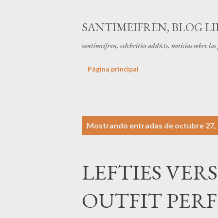
SANTIMEIFREN, BLOG LI
santimeifren, celebrities addicts, noticias sobre la
Página principal
E
Mostrando entradas de octubre 27,
n
t
LEFTIES VERS
r
a
OUTFIT PER
d