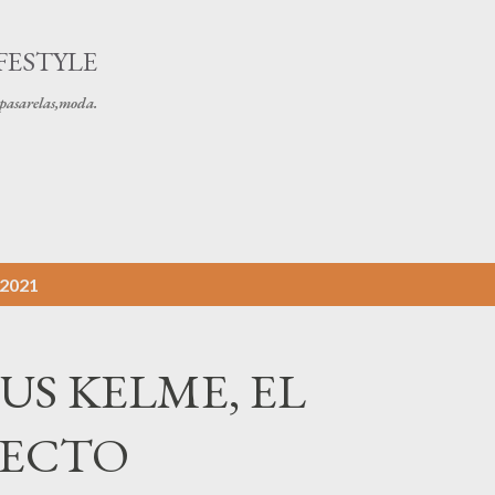
Ir al contenido principal
FESTYLE
s pasarelas,moda.
 2021
US KELME, EL
FECTO