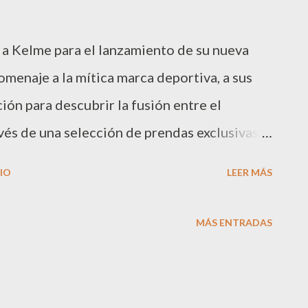
 a Kelme para el lanzamiento de su nueva
omenaje a la mítica marca deportiva, a sus
ión para descubrir la fusión entre el
avés de una selección de prendas exclusivas,
vas para hombre, mujer y niños, con diseños
IO
LEER MÁS
a singular paleta de colores y el
arra de Kelme . Las prendas de estilo
MÁS ENTRADAS
n son perfectas para crear looks muy
 estableciendo un perfecto equilibrio entre
ncias de la temporada. Sudaderas (con