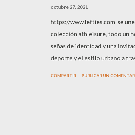
a
octubre 27, 2021
s
https://www.lefties.com se une
colección athleisure, todo un h
señas de identidad y una invitac
deporte y el estilo urbano a tr
accesorios y zapatillas deporti
COMPARTIR
PUBLICAR UN COMENTAR
muy funcionales que incluyen un
característico logotipo de la g
athleisure de la nueva colecció
cómodos con un estilo personal
las prendas y las últimas tende