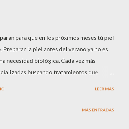
eparan para que en los próximos meses tú piel
 Preparar la piel antes del verano ya no es
una necesidad biológica. Cada vez más
ecializadas buscando tratamientos que
rar la textura, regular la pigmentación,
IO
LEER MÁS
los daños del sol antes de que aparezcan. En
nda, Clínicas Maria Padilla presenta su
MÁS ENTRADAS
kin Perfect , un protocolo corporal de