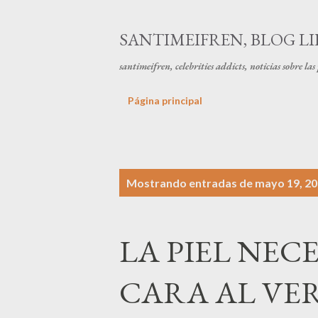
SANTIMEIFREN, BLOG LI
santimeifren, celebrities addicts, noticias sobre la
Página principal
E
Mostrando entradas de mayo 19, 2
n
t
LA PIEL NECE
r
a
CARA AL VE
d