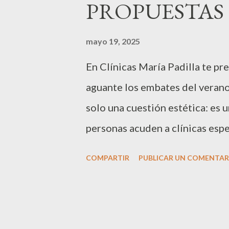
PROPUESTAS
a
s
mayo 19, 2025
En Clínicas María Padilla te pr
aguante los embates del verano.
solo una cuestión estética: es 
personas acuden a clínicas esp
actúen en profundidad para mejo
COMPARTIR
PUBLICAR UN COMENTAR
activar la circulación y evitar 
respuesta a esta creciente dema
tratamiento estrella: Summer S