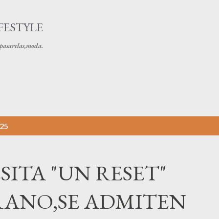
Ir al contenido principal
FESTYLE
s pasarelas,moda.
025
SITA "UN RESET"
RANO,SE ADMITEN