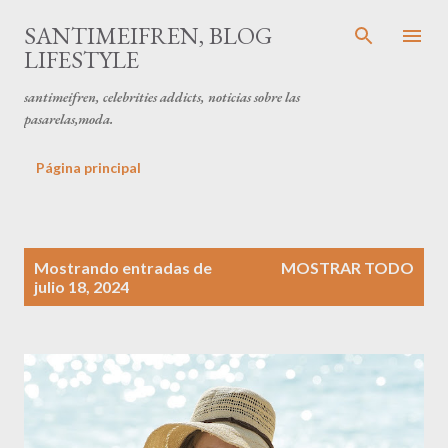
Ir al contenido principal
SANTIMEIFREN, BLOG
LIFESTYLE
santimeifren, celebrities addicts, noticias sobre las
pasarelas,moda.
Página principal
E
Mostrando entradas de
MOSTRAR TODO
n
julio 18, 2024
t
r
a
d
a
s