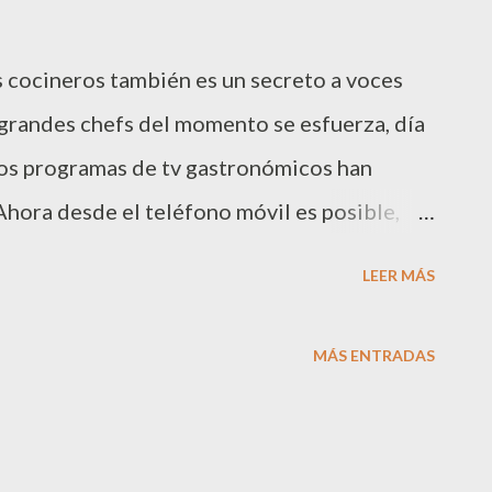
s cocineros también es un secreto a voces
grandes chefs del momento se esfuerza, día
 los programas de tv gastronómicos han
Ahora desde el teléfono móvil es posible,
oth , elaborar deliciosos platos de manera
LEER MÁS
es de este nuevo concepto. Los creadores de
 , son Víctor Fortunado y Malwine Steinbock,
MÁS ENTRADAS
 durante 10 años. La parte creativa corre a
 años de experiencia en alta cocina, y Aldo
ntenidos de la App. La finalidad de los