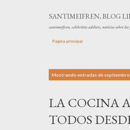
SANTIMEIFREN, BLOG LI
santimeifren, celebrities addicts, noticias sobre la
Página principal
E
Mostrando entradas de septiembre 
n
t
LA COCINA 
r
a
TODOS DESDE
d