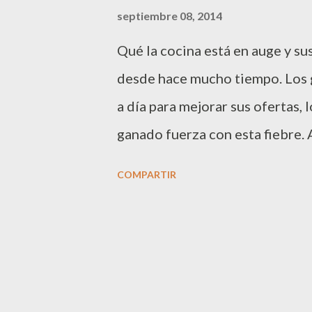
a
septiembre 08, 2014
s
Qué la cocina está en auge y su
desde hace mucho tiempo. Los 
a día para mejorar sus ofertas,
ganado fuerza con esta fiebre. 
gracias a la aplicación Cook Bo
COMPARTIR
fácil, siguiendo las indicacion
esta App , nacida en Barcelona
que han trabajado en publicidad
cargo de Iván Icra , chef con 20
Guermther , productor de los co