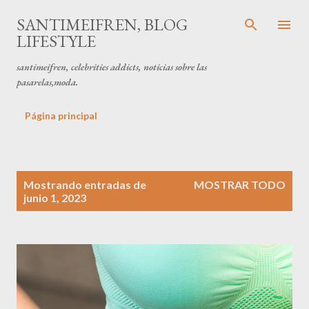
Ir al contenido principal
SANTIMEIFREN, BLOG
LIFESTYLE
santimeifren, celebrities addicts, noticias sobre las
pasarelas,moda.
Página principal
E
Mostrando entradas de
MOSTRAR TODO
n
junio 1, 2023
t
r
a
d
a
s