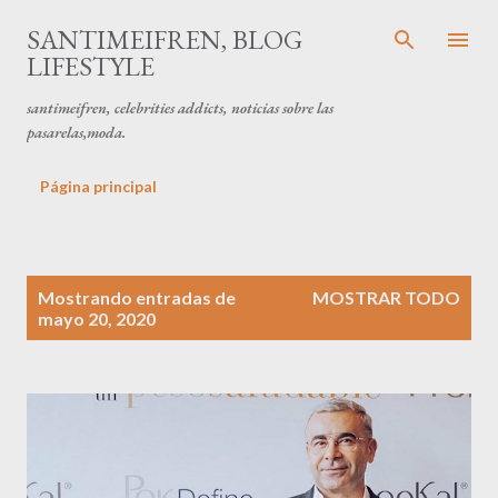
Ir al contenido principal
SANTIMEIFREN, BLOG
LIFESTYLE
santimeifren, celebrities addicts, noticias sobre las
pasarelas,moda.
Página principal
E
Mostrando entradas de
MOSTRAR TODO
n
mayo 20, 2020
t
r
a
d
a
s