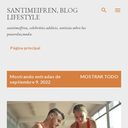
Ir al contenido principal
SANTIMEIFREN, BLOG
LIFESTYLE
santimeifren, celebrities addicts, noticias sobre las
pasarelas,moda.
Página principal
E
Mostrando entradas de
MOSTRAR TODO
n
septiembre 9, 2022
t
r
a
d
a
s