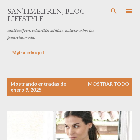
Ir al contenido principal
SANTIMEIFREN, BLOG
LIFESTYLE
santimeifren, celebrities addicts, noticias sobre las
pasarelas,moda.
Página principal
E
Mostrando entradas de
MOSTRAR TODO
n
enero 9, 2025
t
r
a
d
a
s