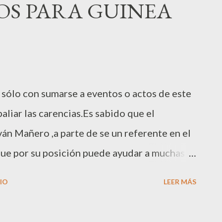
OS PARA GUINEA
 sólo con sumarse a eventos o actos de este
aliar las carencias.Es sabido que el
ván Mañero ,a parte de se un referente en el
ue por su posición puede ayudar a muchas
es pude comprobar como el especialista en
IO
LEER MÁS
ones”,su labor es encomiable y no tiene
Can Magí de Sant Cugat del Vallès (BCN)