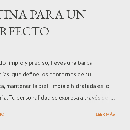
e la Fundación Ivan Mañero y la ONG AMIC
TINA PARA UN
cia). Gracias a la solidaridad de más de 400
ERFECTO
NIC , patrocinador principal del evento y la
laborado en este evento solidario se
52.000€ que se destinarán íntegramente a
do limpio y preciso, lleves una barba
 contra la desnutrición infantil en Guinea
ías, que define los contornos de tu
nación del evento corrió a...
, mantener la piel limpia e hidratada es lo
ria. Tu personalidad se expresa a través del
iges, y puede cuidarse y moldearse para
IO
LEER MÁS
feitado es una parte esencial de una buena