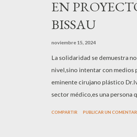
EN PROYECT
a
s
BISSAU
noviembre 15, 2024
La solidaridad se demuestra no
nivel,sino intentar con medios p
eminente cirujano plástico Dr.I
sector médico,es una persona q
gente.La noche del pasado juev
COMPARTIR
PUBLICAR UN COMENTAR
estética mueve a “muchos coraz
precio. Así las cosas la Masía 