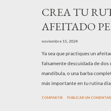
acogió la XIV Gala Benéfica d
CREA TU RU
(Asociación Médica por la Infan
AFEITADO P
asistentes , a la empresa IM CLI
decena de empresas que han co
noviembre 15, 2024
consiguieron recaudar más de 
Ya sea que practiques un afeita
proyectos educativos y a luchar
falsamente descuidada de dos d
Bissau .La organización,y coordi
mandíbula, o una barba completa
más importante en tu rutina dia
estilo de barba o bigote que el
COMPARTIR
PUBLICAR UN COMENTAR
reflejar tu individualidad. El a