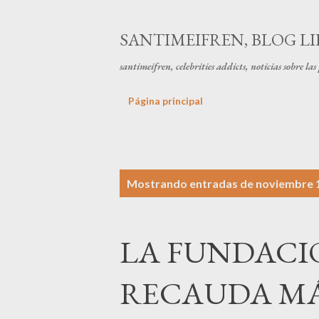
SANTIMEIFREN, BLOG LI
santimeifren, celebrities addicts, noticias sobre la
Página principal
E
Mostrando entradas de noviembre 1
n
t
LA FUNDACI
r
a
RECAUDA MÁS
d