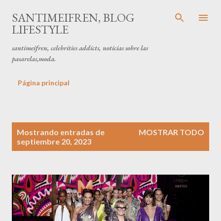
Ir al contenido principal
SANTIMEIFREN, BLOG
LIFESTYLE
santimeifren, celebrities addicts, noticias sobre las
pasarelas,moda.
Página principal
E
Mostrando entradas de
MOSTRAR TODO
n
septiembre 20, 2023
t
r
a
d
a
s