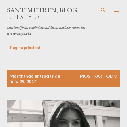
Ir al contenido principal
SANTIMEIFREN, BLOG
LIFESTYLE
santimeifren, celebrities addicts, noticias sobre las
pasarelas,moda.
Página principal
E
Mostrando entradas de
MOSTRAR TODO
n
julio 29, 2014
t
r
a
d
a
s