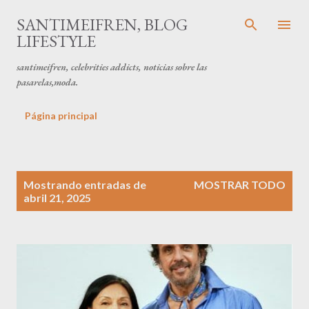
Ir al contenido principal
SANTIMEIFREN, BLOG
LIFESTYLE
santimeifren, celebrities addicts, noticias sobre las
pasarelas,moda.
Página principal
E
Mostrando entradas de
MOSTRAR TODO
n
abril 21, 2025
t
r
a
d
a
s