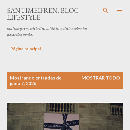
Ir al contenido principal
SANTIMEIFREN, BLOG
LIFESTYLE
santimeifren, celebrities addicts, noticias sobre las
pasarelas,moda.
Página principal
E
Mostrando entradas de
MOSTRAR TODO
n
junio 7, 2026
t
r
a
d
a
s