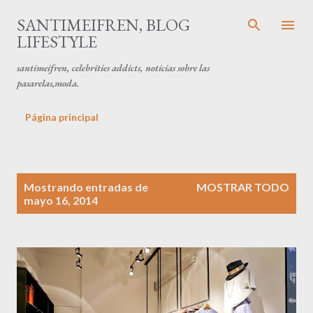
Ir al contenido principal
SANTIMEIFREN, BLOG
LIFESTYLE
santimeifren, celebrities addicts, noticias sobre las
pasarelas,moda.
Página principal
E
Mostrando entradas de
MOSTRAR TODO
n
mayo 16, 2014
t
r
a
d
a
s