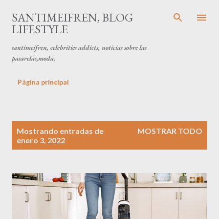
Ir al contenido principal
SANTIMEIFREN, BLOG
LIFESTYLE
santimeifren, celebrities addicts, noticias sobre las
pasarelas,moda.
Página principal
E
Mostrando entradas de
MOSTRAR TODO
n
enero 3, 2022
t
r
a
d
a
s