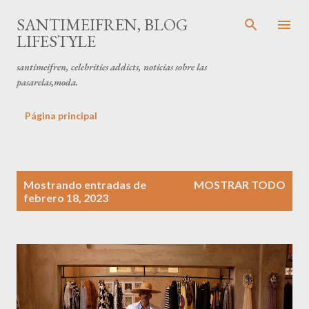
Ir al contenido principal
SANTIMEIFREN, BLOG
LIFESTYLE
santimeifren, celebrities addicts, noticias sobre las
pasarelas,moda.
Página principal
E
Mostrando entradas de
MOSTRAR TODO
n
febrero 18, 2023
t
r
a
d
a
s