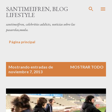
Ir al contenido principal
SANTIMEIFREN, BLOG
LIFESTYLE
santimeifren, celebrities addicts, noticias sobre las
pasarelas,moda.
Página principal
E
Mostrando entradas de
MOSTRAR TODO
n
noviembre 7, 2013
t
r
a
d
a
s