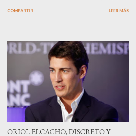
tarde en el cine Comedia de Barcelona para realizar el pre
COMPARTIR
LEER MÁS
estreno de la cinta, una producción de Sony y Rodar y Rodar , Al
pase no faltará ninguno de sus protagonistas incluidas las bellas
Úrsula Corberó y Clara Lago. Tras el pase de la cinta de Santi
Amodeo el equipo de ¿ Quién mató a Bambi ? celebrará el éxito
en la sala Nuba , en la parte alta de la Ciudad Condal.
ORIOL ELCACHO, DISCRETO Y