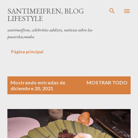
Ir al contenido principal
SANTIMEIFREN, BLOG
LIFESTYLE
santimeifren, celebrities addicts, noticias sobre las
pasarelas,moda.
Página principal
E
Mostrando entradas de
MOSTRAR TODO
n
diciembre 20, 2021
t
r
a
d
a
s