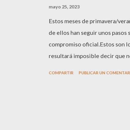
a
mayo 25, 2023
s
Estos meses de primavera/veran
de ellos han seguir unos pasos s
compromiso oficial.Estos son l
resultará imposible decir que n
piedras preciosas como las esmer
COMPARTIR
PUBLICAR UN COMENTAR
más sofisticados y minimalistas
decir que no. Los anillos de c
importantes para una pareja. 
dos personas. Aunque estos anil
largo de los años estas piezas