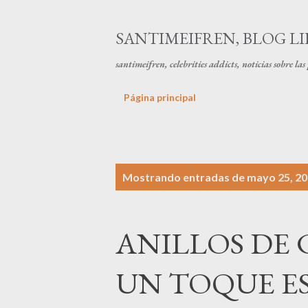
SANTIMEIFREN, BLOG LI
santimeifren, celebrities addicts, noticias sobre la
Página principal
E
Mostrando entradas de mayo 25, 2
n
t
ANILLOS DE
r
a
UN TOQUE E
d