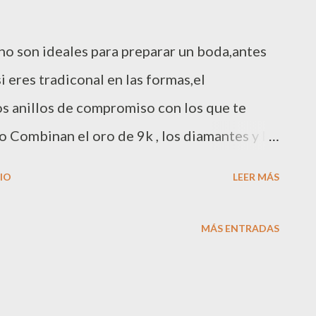
o son ideales para preparar un boda,antes
i eres tradiconal en las formas,el
os anillos de compromiso con los que te
o Combinan el oro de 9k , los diamantes y las
aldas, rubíes y zafiros, junto a los diseños
IO
LEER MÁS
 que te conquistarán y con lo que no podrás
ompromiso son uno de los elementos más
MÁS ENTRADAS
Son una muestra de amor y compromiso entre
los siempre han tenido un estilo similar, a lo
 se han ido transformado y personalizando