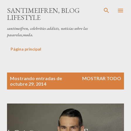
Ir al contenido principal
SANTIMEIFREN, BLOG
LIFESTYLE
santimeifren, celebrities addicts, noticias sobre las
pasarelas,moda.
Página principal
E
Mostrando entradas de
MOSTRAR TODO
n
octubre 29, 2014
t
r
a
d
a
s