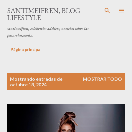
Ir al contenido principal
SANTIMEIFREN, BLOG
LIFESTYLE
santimeifren, celebrities addicts, noticias sobre las
pasarelas,moda.
Página principal
E
Mostrando entradas de
MOSTRAR TODO
n
octubre 18, 2024
t
r
a
d
a
s