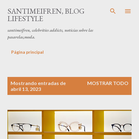
Ir al contenido principal
SANTIMEIFREN, BLOG
LIFESTYLE
santimeifren, celebrities addicts, noticias sobre las
pasarelas,moda.
Página principal
E
Mostrando entradas de
MOSTRAR TODO
n
abril 13, 2023
t
r
a
d
a
s