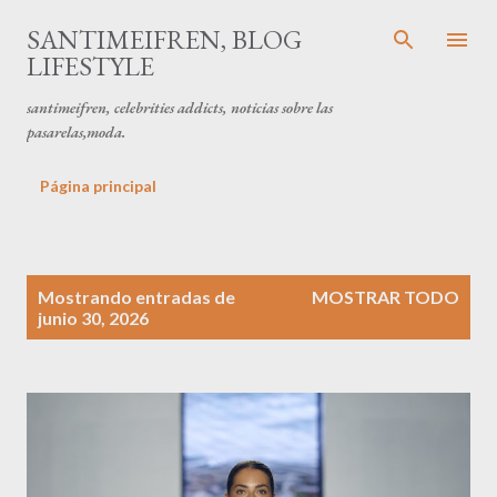
Ir al contenido principal
SANTIMEIFREN, BLOG
LIFESTYLE
santimeifren, celebrities addicts, noticias sobre las
pasarelas,moda.
Página principal
E
Mostrando entradas de
MOSTRAR TODO
n
junio 30, 2026
t
r
a
d
a
s