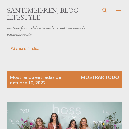
Ir al contenido principal
SANTIMEIFREN, BLOG
LIFESTYLE
santimeifren, celebrities addicts, noticias sobre las
pasarelas,moda.
Página principal
E
Mostrando entradas de
MOSTRAR TODO
n
octubre 10, 2022
t
r
a
d
a
s