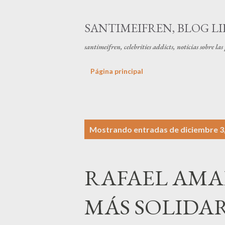
SANTIMEIFREN, BLOG LI
santimeifren, celebrities addicts, noticias sobre la
Página principal
E
Mostrando entradas de diciembre 3
n
t
RAFAEL AMA
r
a
MÁS SOLIDA
d