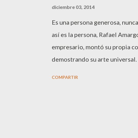
a
diciembre 03, 2014
s
Es una persona generosa, nunca t
así es la persona, Rafael Amar
empresario, montó su propia c
demostrando su arte universal.
culmina este año una década co
COMPARTIR
en el Palau de la Música de BC
Hace unos días el artista, una v
restaurantes más carismáticos 
dirigido por Clara Roca. Amar
Catalana de Fibrosis Quística 