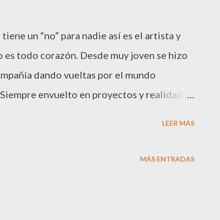
iene un “no” para nadie así es el artista y
go es todo corazón. Desde muy joven se hizo
ompañía dando vueltas por el mundo
 Siempre envuelto en proyectos y realidades
n el show “ Ópera y flamenco ” representado
LEER MÁS
N y actualmente en el Teatre Poliorama .
ez acaba la función, se trasladó a uno de los
MÁS ENTRADAS
del centro de la Ciudad Condal, “ Thai BCN ”
go estaba comprometido con la Associació
que celebra una cena benéfica. Más de 200