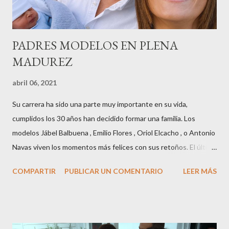
años peinando almas, creando belleza,i...
PADRES MODELOS EN PLENA
MADUREZ
abril 06, 2021
Su carrera ha sido una parte muy importante en su vida,
cumplidos los 30 años han decidido formar una familia. Los
modelos Jábel Balbuena , Emilio Flores , Oriol Elcacho , o Antonio
Navas viven los momentos más felices con sus retoños. El último
en ser padre ha sido el tinerfeño Jábel Balbuena , su primogénito
COMPARTIR
PUBLICAR UN COMENTARIO
LEER MÁS
M ateo nació en Barcelona hace poco más de una semana. El top
canario, a sus 30 años , tiene una relación estable de más de 2
años con la influencer “ HolaCuore ”,se trata de la catalana Marta
Escalante la joven de Vilafranca “robó el corazón” de Jábel