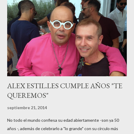
haciéndole padre de un precioso niño. Marta ha sido toda una
campeona, durante los primeros 3 meses de embarazo tuvo que
guardar reposo debido a un síndrome llamado
“hiperemesisgravídica”.Pasados los meses fatídicos de
gestación Marta tiró adelante con el embarazo, ahora es una
mamá feliz. Otro de los modelos que ha sido padre este año ha
sido el madrileño, Emilio Flores , el top que desfiló en las mejores
pasarelas ...
ALEX ESTIL.LES CUMPLE AÑOS "TE
QUEREMOS"
septiembre 21, 2014
No todo el mundo confiesa su edad abiertamente -son ya 50
años -, además de celebrarlo a "lo grande" con su círculo más