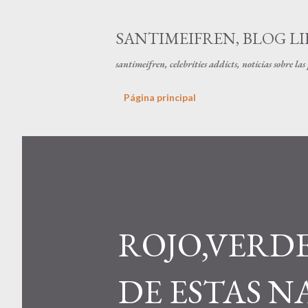
SANTIMEIFREN, BLOG LI
santimeifren, celebrities addicts, noticias sobre la
Página principal
ROJO,VERDE
DE ESTAS N