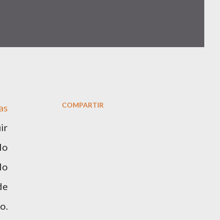
COMPARTIR
as
ir
lo
lo
de
o.