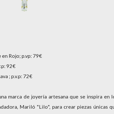
 en Rojo; p.vp: 79€
v.p: 92€
ava ; p.v.p: 72€
 una marca de joyería artesana que se inspira en l
ndadora, Mariló "Lilo", para crear piezas únicas q