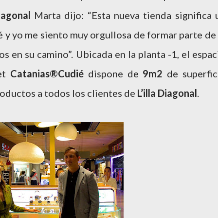
iagonal
Marta dijo: “Esta nueva tienda significa 
 y yo me siento muy orgullosa de formar parte de 
s en su camino”. Ubicada en la planta -1, el espac
et
Catanias®Cudié
dispone de
9m2
de superfic
oductos a todos los clientes de
L’illa Diagonal
.