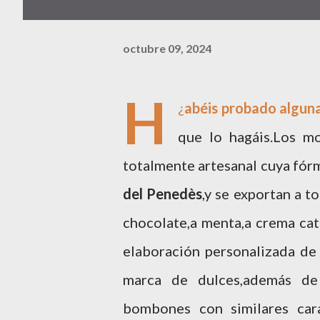
octubre 09, 2024
H
¿
abéis probado alguna
que lo hagáis.Los mo
totalmente artesanal cuya fórm
del Penedès
,y se exportan a 
chocolate,a menta,a crema cata
elaboración personalizada de
marca de dulces,además de 
bombones con similares cara