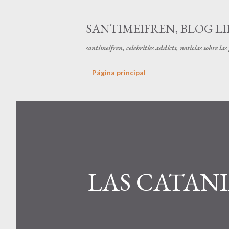
SANTIMEIFREN, BLOG LI
santimeifren, celebrities addicts, noticias sobre la
Página principal
LAS CATAN