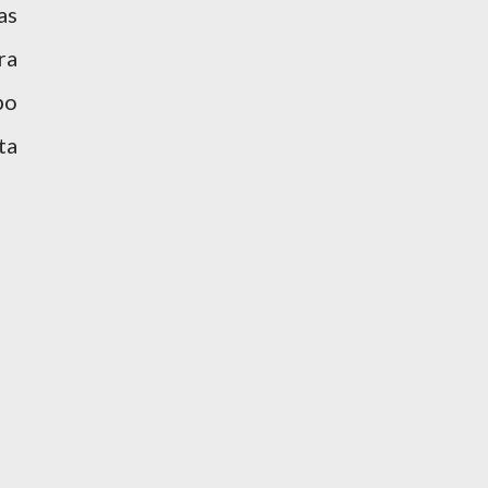
as
ra
po
ta