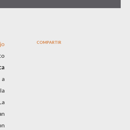
COMPARTIR
jo
to
ca
 a
la
La
an
on