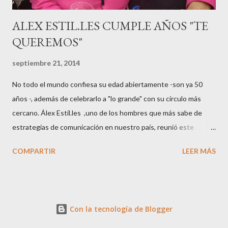
ALEX ESTIL.LES CUMPLE AÑOS "TE
QUEREMOS"
septiembre 21, 2014
No todo el mundo confiesa su edad abiertamente -son ya 50
años -, además de celebrarlo a "lo grande" con su círculo más
cercano. Álex Estil.les ,uno de los hombres que más sabe de
estrategias de comunicación en nuestro país, reunió este
sábado en su casa del Eixample barcelonés a muchos de sus
COMPARTIR
LEER MÁS
colaboradores y amigos que a lo largo de su vida profesional han
tenido la fortuna de trabajar con él. El "factotum" de XXL
Comunicación no es una persona cualquiera, sabe lo qué quiere
y como quiere las cosas cuando se embarca en negocios de
Con la tecnología de Blogger
moda, su gran especialidad.. Queremos a Álex tal y como es, con
su peculiar manera de vestir, siempre pendiente de sus amigos,