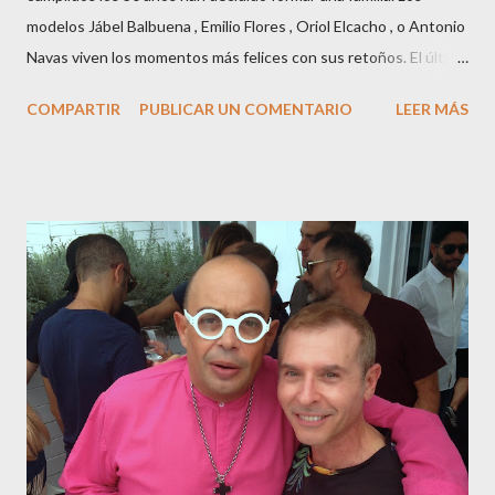
modelos Jábel Balbuena , Emilio Flores , Oriol Elcacho , o Antonio
Navas viven los momentos más felices con sus retoños. El último
en ser padre ha sido el tinerfeño Jábel Balbuena , su primogénito
COMPARTIR
PUBLICAR UN COMENTARIO
LEER MÁS
M ateo nació en Barcelona hace poco más de una semana. El top
canario, a sus 30 años , tiene una relación estable de más de 2
años con la influencer “ HolaCuore ”,se trata de la catalana Marta
Escalante la joven de Vilafranca “robó el corazón” de Jábel
haciéndole padre de un precioso niño. Marta ha sido toda una
campeona, durante los primeros 3 meses de embarazo tuvo que
guardar reposo debido a un síndrome llamado
“hiperemesisgravídica”.Pasados los meses fatídicos de
gestación Marta tiró adelante con el embarazo, ahora es una
mamá feliz. Otro de los modelos que ha sido padre este año ha
sido el madrileño, Emilio Flores , el top que desfiló en las mejores
pasarelas ...