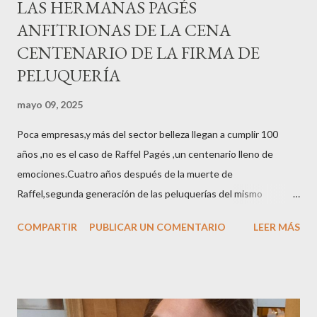
LAS HERMANAS PAGÉS
ANFITRIONAS DE LA CENA
CENTENARIO DE LA FIRMA DE
PELUQUERÍA
mayo 09, 2025
Poca empresas,y más del sector belleza llegan a cumplir 100
años ,no es el caso de Raffel Pagés ,un centenario lleno de
emociones.Cuatro años después de la muerte de
Raffel,segunda generación de las peluquerías del mismo
nombre,la tercera generación familiar ha querido reunir a todo el
COMPARTIR
PUBLICAR UN COMENTARIO
LEER MÁS
sector en una cena de reconocimiento.Sus hijas Carolina (CEO
de la empresa y promotora de los 34 centros de uñas),y Quionia (
gestión empresa ) invitaron a más de 800 personas para
recordar que su abuelo hace 100 años montó la primera
peluquería del grupo.Justo hace unos días Carol Pagés nos