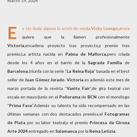
marzo 19, 2024
E
s sin duda alguna la actriz de moda,
Vicky Luengo,
ahora
quiere que la llamen profesionalmente
Víctoria
,encadena proyecto tras proyecto,y premio tras
premio.La artista nacida en
Palma de
Mallorca
,pero criada
desde los 4 años en el barrio de la
Sagrada Familia
de
Barcelona
,triunfa con la serie “
La Reina Roja
” basada en el best
seller de
Juan Gómez Jurado
.
Víctoria
es además este mes de
marzo portada de la revista “
Vanity Fair
”,de gira teatral con
escala en mayo/junio en el
Poliorama
de
BCN
con el monólogo
“
Prima Face
”.Además su talento ha sido recompensado en las
últimas semanas con dos destacados premios,el
Fotogramas
de Plata
por su labor teatral,y el premio
Princesa de Girona
Arte 2024
entregado en
Salamanca
por la
Reina Letizia
.