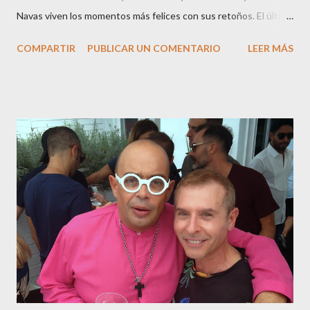
Navas viven los momentos más felices con sus retoños. El último
en ser padre ha sido el tinerfeño Jábel Balbuena , su primogénito
COMPARTIR
PUBLICAR UN COMENTARIO
LEER MÁS
M ateo nació en Barcelona hace poco más de una semana. El top
canario, a sus 30 años , tiene una relación estable de más de 2
años con la influencer “ HolaCuore ”,se trata de la catalana Marta
Escalante la joven de Vilafranca “robó el corazón” de Jábel
haciéndole padre de un precioso niño. Marta ha sido toda una
campeona, durante los primeros 3 meses de embarazo tuvo que
guardar reposo debido a un síndrome llamado
“hiperemesisgravídica”.Pasados los meses fatídicos de
gestación Marta tiró adelante con el embarazo, ahora es una
mamá feliz. Otro de los modelos que ha sido padre este año ha
sido el madrileño, Emilio Flores , el top que desfiló en las mejores
pasarelas ...