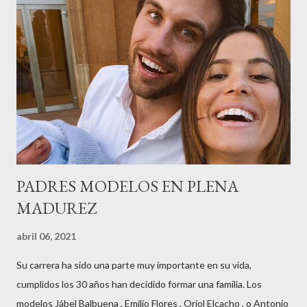
contaba detalles del homenaje en Actualida Rosa en RCE
radio,en el programa que presento todos los jueves de 17 a 18
horas . Carolina y Quionia Pagés Carolina Pagés La cita ,en el
Museu Marítim de BCN ,en las Drassanes reunió a figuras
destacadas del sector,así como clientes, autoridades y medios
de comunicación, en una velada inolvidable bajo el lema “Cien
años peinando almas, creando belleza,i...
PADRES MODELOS EN PLENA
MADUREZ
abril 06, 2021
Su carrera ha sido una parte muy importante en su vida,
cumplidos los 30 años han decidido formar una familia. Los
modelos Jábel Balbuena , Emilio Flores , Oriol Elcacho , o Antonio