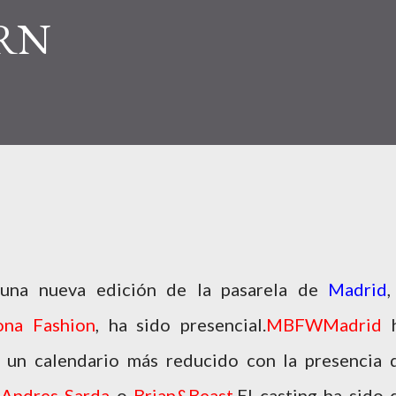
ERN
 una nueva edición de la pasarela de
Madrid
,
na Fashion
, ha sido presencial.
MBFWMadrid
n un calendario más reducido con la presencia 
 Andres Sarda
o
Brian&Beast.
El casting ha sido 