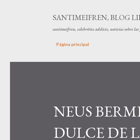
SANTIMEIFREN, BLOG LI
santimeifren, celebrities addicts, noticias sobre la
Página principal
NEUS BERM
DULCE DE 