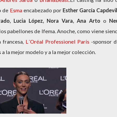
o de
Esma
encabezado por
Esther García Capdevi
rado, Lucia López, Nora Vara, Ana Arto
o
Ne
 los pabellones de Ifema. Anoche, como viene sien
a francesa,
L´Oréal Professionel París
-sponsor d
 a la mejor modelo y a la mejor colección.