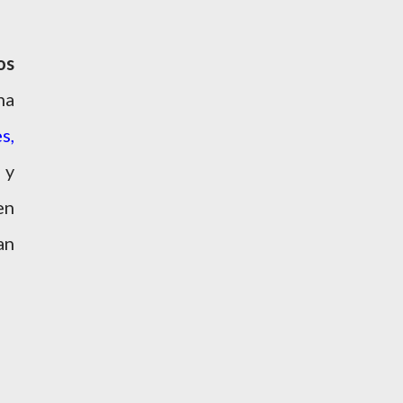
os
ha
s,
 y
en
an