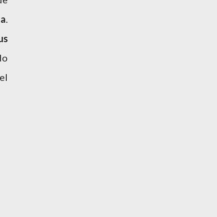
la
.
us
do
el