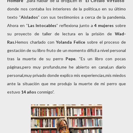
Hombre
” ,para hablar de la droga,en el “
El Círculo Virtuoso
”
donde nos contaba los interiores de la política,o en su último
texto “
Aislados
” con sus testimonios a cerca de la pandemia.
Ahora en “
Las Intocables
” reflexiona junto a
4 mujeres
sobre
su proyecto de taller de lectura en la prisión de
Wad-
Ras
.Hemos charlado con
Yolanda Felice
sobre el proceso de
gestación de su libro fruto de un momento difícil a nivel personal
tras la muerte de su perro
Pepe
. “Es un libro con pocas
páginas,pero muy profundo,me he abierto en canal,un diario
personal,muy privado donde explico mis experiencias,mis miedos
ante la situación que me produjo la muerte de mi perro que
estuvo
14 años
conmigo”.