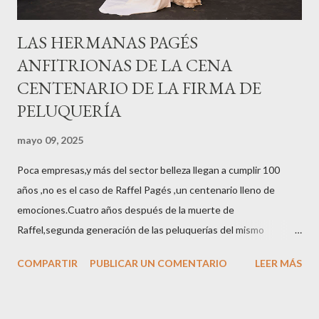
LAS HERMANAS PAGÉS
ANFITRIONAS DE LA CENA
CENTENARIO DE LA FIRMA DE
PELUQUERÍA
mayo 09, 2025
Poca empresas,y más del sector belleza llegan a cumplir 100
años ,no es el caso de Raffel Pagés ,un centenario lleno de
emociones.Cuatro años después de la muerte de
Raffel,segunda generación de las peluquerías del mismo
nombre,la tercera generación familiar ha querido reunir a todo el
COMPARTIR
PUBLICAR UN COMENTARIO
LEER MÁS
sector en una cena de reconocimiento.Sus hijas Carolina (CEO
de la empresa y promotora de los 34 centros de uñas),y Quionia (
gestión empresa ) invitaron a más de 800 personas para