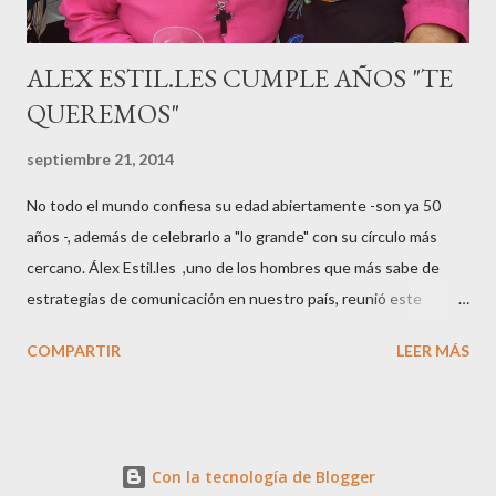
ALEX ESTIL.LES CUMPLE AÑOS "TE
QUEREMOS"
septiembre 21, 2014
No todo el mundo confiesa su edad abiertamente -son ya 50
años -, además de celebrarlo a "lo grande" con su círculo más
cercano. Álex Estil.les ,uno de los hombres que más sabe de
estrategias de comunicación en nuestro país, reunió este
sábado en su casa del Eixample barcelonés a muchos de sus
COMPARTIR
LEER MÁS
colaboradores y amigos que a lo largo de su vida profesional han
tenido la fortuna de trabajar con él. El "factotum" de XXL
Comunicación no es una persona cualquiera, sabe lo qué quiere
y como quiere las cosas cuando se embarca en negocios de
Con la tecnología de Blogger
moda, su gran especialidad.. Queremos a Álex tal y como es, con