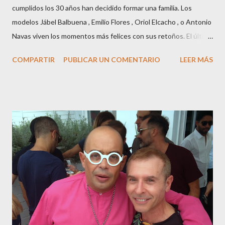
cumplidos los 30 años han decidido formar una familia. Los
modelos Jábel Balbuena , Emilio Flores , Oriol Elcacho , o Antonio
Navas viven los momentos más felices con sus retoños. El último
en ser padre ha sido el tinerfeño Jábel Balbuena , su primogénito
COMPARTIR
PUBLICAR UN COMENTARIO
LEER MÁS
M ateo nació en Barcelona hace poco más de una semana. El top
canario, a sus 30 años , tiene una relación estable de más de 2
años con la influencer “ HolaCuore ”,se trata de la catalana Marta
Escalante la joven de Vilafranca “robó el corazón” de Jábel
haciéndole padre de un precioso niño. Marta ha sido toda una
campeona, durante los primeros 3 meses de embarazo tuvo que
guardar reposo debido a un síndrome llamado
“hiperemesisgravídica”.Pasados los meses fatídicos de
gestación Marta tiró adelante con el embarazo, ahora es una
mamá feliz. Otro de los modelos que ha sido padre este año ha
sido el madrileño, Emilio Flores , el top que desfiló en las mejores
pasarelas ...