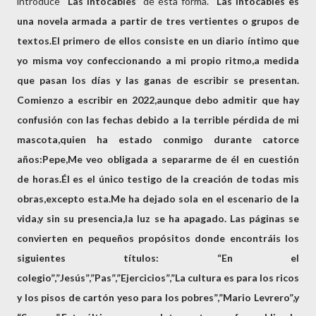
introduce “
Las
Intocables
” de esta forma. “
Las Intocables
es
una novela armada a partir de tres vertientes o grupos de
textos.El primero de ellos consiste en un diario íntimo que
yo misma voy confeccionando a mi propio ritmo,a medida
que pasan los días y las ganas de escribir se presentan.
Comienzo a escribir en 2022,aunque debo admitir que hay
confusión con las fechas debido a la terrible pérdida de mi
mascota,quien ha estado conmigo durante catorce
años:Pepe,Me veo obligada a separarme de él en cuestión
de horas.Él es el único testigo de la creación de todas mis
obras,excepto esta.Me ha dejado sola en el escenario de la
vida,y sin su presencia,la luz se ha apagado. Las páginas se
convierten en pequeños propósitos donde encontráis los
siguientes títulos: “En el
colegio”,”Jesús”,”Pas”,”Ejercicios”,”La cultura es para los ricos
y los pisos de cartón yeso para los pobres”,”Mario Levrero”,y