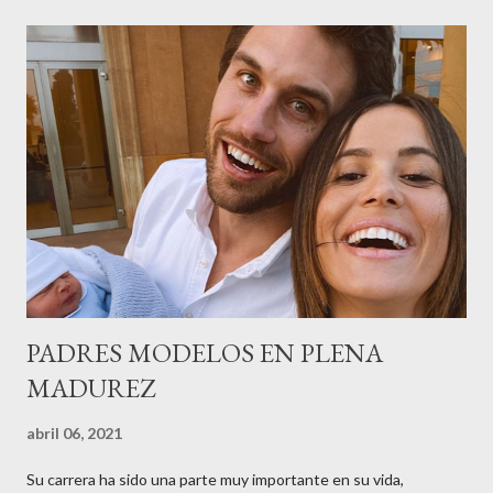
recordar que su abuelo hace 100 años montó la primera
peluquería del grupo.Justo hace unos días Carol Pagés nos
contaba detalles del homenaje en Actualida Rosa en RCE
radio,en el programa que presento todos los jueves de 17 a 18
horas . Carolina y Quionia Pagés Carolina Pagés La cita ,en el
Museu Marítim de BCN ,en las Drassanes reunió a figuras
destacadas del sector,así como clientes, autoridades y medios
de comunicación, en una velada inolvidable bajo el lema “Cien
años peinando almas, creando belleza,i...
PADRES MODELOS EN PLENA
MADUREZ
abril 06, 2021
Su carrera ha sido una parte muy importante en su vida,