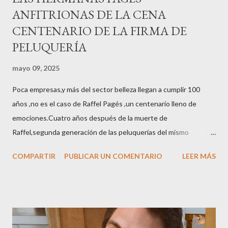
ANFITRIONAS DE LA CENA
CENTENARIO DE LA FIRMA DE
PELUQUERÍA
mayo 09, 2025
Poca empresas,y más del sector belleza llegan a cumplir 100
años ,no es el caso de Raffel Pagés ,un centenario lleno de
emociones.Cuatro años después de la muerte de
Raffel,segunda generación de las peluquerías del mismo
nombre,la tercera generación familiar ha querido reunir a todo el
COMPARTIR
PUBLICAR UN COMENTARIO
LEER MÁS
sector en una cena de reconocimiento.Sus hijas Carolina (CEO
de la empresa y promotora de los 34 centros de uñas),y Quionia (
gestión empresa ) invitaron a más de 800 personas para
recordar que su abuelo hace 100 años montó la primera
peluquería del grupo.Justo hace unos días Carol Pagés nos