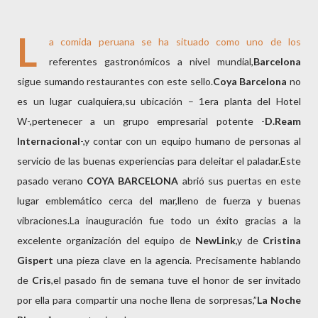
L
a comida peruana se ha situado como uno de los
referentes gastronómicos a nivel mundial,
Barcelona
sigue sumando restaurantes con este sello.
Coya Barcelona
no
es un lugar cualquiera,su ubicación – 1era planta del Hotel
W-,pertenecer a un grupo empresarial potente -
D.Ream
Internacional
-,y contar con un equipo humano de personas al
servicio de las buenas experiencias para deleitar el paladar.Este
pasado verano
COYA BARCELONA
abrió sus puertas en este
lugar emblemático cerca del mar,lleno de fuerza y buenas
vibraciones.La inauguración fue todo un éxito gracias a la
excelente organización del equipo de
NewLink
,y de
Cristina
Gispert
una pieza clave en la agencia. Precisamente hablando
de
Cris
,el pasado fin de semana tuve el honor de ser invitado
por ella para compartir una noche llena de sorpresas,”
La Noche