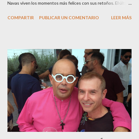
Navas viven los momentos más felices con sus retoños. El último
en ser padre ha sido el tinerfeño Jábel Balbuena , su primogénito
COMPARTIR
PUBLICAR UN COMENTARIO
LEER MÁS
M ateo nació en Barcelona hace poco más de una semana. El top
canario, a sus 30 años , tiene una relación estable de más de 2
años con la influencer “ HolaCuore ”,se trata de la catalana Marta
Escalante la joven de Vilafranca “robó el corazón” de Jábel
haciéndole padre de un precioso niño. Marta ha sido toda una
campeona, durante los primeros 3 meses de embarazo tuvo que
guardar reposo debido a un síndrome llamado
“hiperemesisgravídica”.Pasados los meses fatídicos de
gestación Marta tiró adelante con el embarazo, ahora es una
mamá feliz. Otro de los modelos que ha sido padre este año ha
sido el madrileño, Emilio Flores , el top que desfiló en las mejores
pasarelas ...