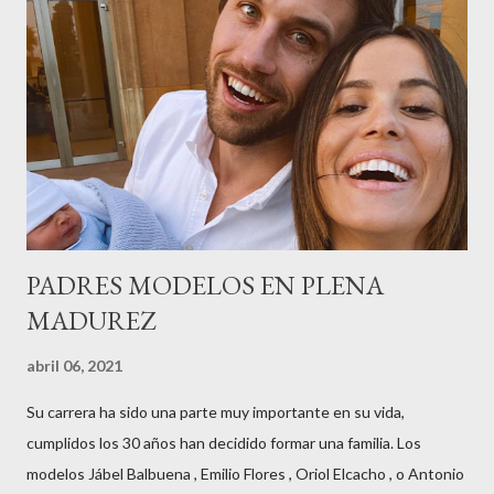
contaba detalles del homenaje en Actualida Rosa en RCE
radio,en el programa que presento todos los jueves de 17 a 18
horas . Carolina y Quionia Pagés Carolina Pagés La cita ,en el
Museu Marítim de BCN ,en las Drassanes reunió a figuras
destacadas del sector,así como clientes, autoridades y medios
de comunicación, en una velada inolvidable bajo el lema “Cien
años peinando almas, creando belleza,i...
PADRES MODELOS EN PLENA
MADUREZ
abril 06, 2021
Su carrera ha sido una parte muy importante en su vida,
cumplidos los 30 años han decidido formar una familia. Los
modelos Jábel Balbuena , Emilio Flores , Oriol Elcacho , o Antonio