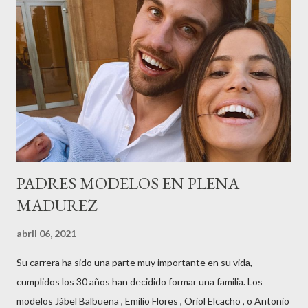
contaba detalles del homenaje en Actualida Rosa en RCE
radio,en el programa que presento todos los jueves de 17 a 18
horas . Carolina y Quionia Pagés Carolina Pagés La cita ,en el
Museu Marítim de BCN ,en las Drassanes reunió a figuras
destacadas del sector,así como clientes, autoridades y medios
de comunicación, en una velada inolvidable bajo el lema “Cien
años peinando almas, creando belleza,i...
PADRES MODELOS EN PLENA
MADUREZ
abril 06, 2021
Su carrera ha sido una parte muy importante en su vida,
cumplidos los 30 años han decidido formar una familia. Los
modelos Jábel Balbuena , Emilio Flores , Oriol Elcacho , o Antonio