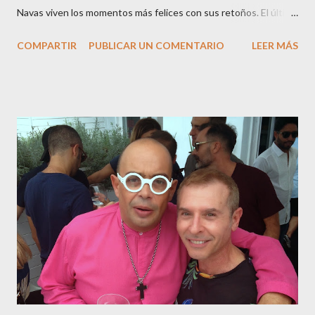
Navas viven los momentos más felices con sus retoños. El último
en ser padre ha sido el tinerfeño Jábel Balbuena , su primogénito
COMPARTIR
PUBLICAR UN COMENTARIO
LEER MÁS
M ateo nació en Barcelona hace poco más de una semana. El top
canario, a sus 30 años , tiene una relación estable de más de 2
años con la influencer “ HolaCuore ”,se trata de la catalana Marta
Escalante la joven de Vilafranca “robó el corazón” de Jábel
haciéndole padre de un precioso niño. Marta ha sido toda una
campeona, durante los primeros 3 meses de embarazo tuvo que
guardar reposo debido a un síndrome llamado
“hiperemesisgravídica”.Pasados los meses fatídicos de
gestación Marta tiró adelante con el embarazo, ahora es una
mamá feliz. Otro de los modelos que ha sido padre este año ha
sido el madrileño, Emilio Flores , el top que desfiló en las mejores
pasarelas ...