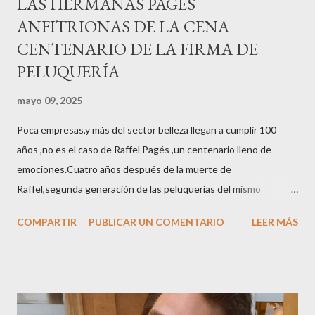
LAS HERMANAS PAGÉS
ANFITRIONAS DE LA CENA
CENTENARIO DE LA FIRMA DE
PELUQUERÍA
mayo 09, 2025
Poca empresas,y más del sector belleza llegan a cumplir 100
años ,no es el caso de Raffel Pagés ,un centenario lleno de
emociones.Cuatro años después de la muerte de
Raffel,segunda generación de las peluquerías del mismo
nombre,la tercera generación familiar ha querido reunir a todo el
COMPARTIR
PUBLICAR UN COMENTARIO
LEER MÁS
sector en una cena de reconocimiento.Sus hijas Carolina (CEO
de la empresa y promotora de los 34 centros de uñas),y Quionia (
gestión empresa ) invitaron a más de 800 personas para
recordar que su abuelo hace 100 años montó la primera
peluquería del grupo.Justo hace unos días Carol Pagés nos