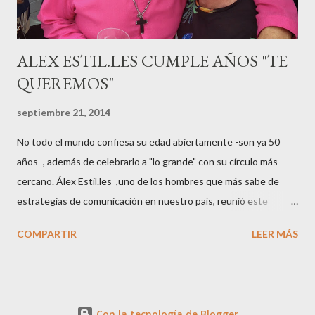
pasarelas ...
ALEX ESTIL.LES CUMPLE AÑOS "TE
QUEREMOS"
septiembre 21, 2014
No todo el mundo confiesa su edad abiertamente -son ya 50
años -, además de celebrarlo a "lo grande" con su círculo más
cercano. Álex Estil.les ,uno de los hombres que más sabe de
estrategias de comunicación en nuestro país, reunió este
sábado en su casa del Eixample barcelonés a muchos de sus
COMPARTIR
LEER MÁS
colaboradores y amigos que a lo largo de su vida profesional han
tenido la fortuna de trabajar con él. El "factotum" de XXL
Comunicación no es una persona cualquiera, sabe lo qué quiere
y como quiere las cosas cuando se embarca en negocios de
Con la tecnología de Blogger