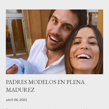
gestión empresa ) invitaron a más de 800 personas para
recordar que su abuelo hace 100 años montó la primera
peluquería del grupo.Justo hace unos días Carol Pagés nos
contaba detalles del homenaje en Actualida Rosa en RCE
radio,en el programa que presento todos los jueves de 17 a 18
horas . Carolina y Quionia Pagés Carolina Pagés La cita ,en el
Museu Marítim de BCN ,en las Drassanes reunió a figuras
destacadas del sector,así como clientes, autoridades y medios
de comunicación, en una velada inolvidable bajo el lema “Cien
años peinando almas, creando belleza,i...
PADRES MODELOS EN PLENA
MADUREZ
abril 06, 2021