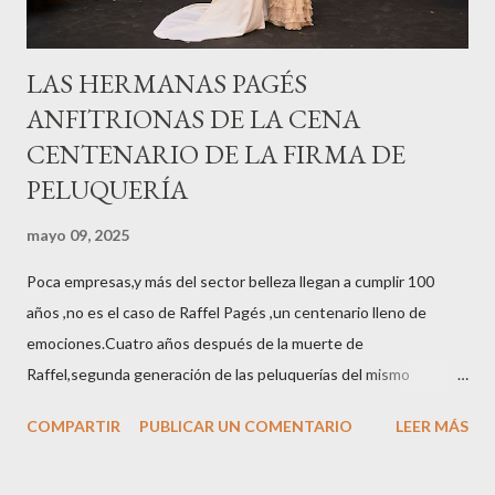
LAS HERMANAS PAGÉS
ANFITRIONAS DE LA CENA
CENTENARIO DE LA FIRMA DE
PELUQUERÍA
mayo 09, 2025
Poca empresas,y más del sector belleza llegan a cumplir 100
años ,no es el caso de Raffel Pagés ,un centenario lleno de
emociones.Cuatro años después de la muerte de
Raffel,segunda generación de las peluquerías del mismo
nombre,la tercera generación familiar ha querido reunir a todo el
COMPARTIR
PUBLICAR UN COMENTARIO
LEER MÁS
sector en una cena de reconocimiento.Sus hijas Carolina (CEO
de la empresa y promotora de los 34 centros de uñas),y Quionia (