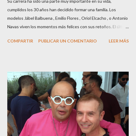
Su carrera ha sido una parte muy importante en su vida,
cumplidos los 30 años han decidido formar una familia. Los
modelos Jábel Balbuena , Emilio Flores , Oriol Elcacho , o Antonio
Navas viven los momentos más felices con sus retoños. El último
en ser padre ha sido el tinerfeño Jábel Balbuena , su primogénito
COMPARTIR
PUBLICAR UN COMENTARIO
LEER MÁS
M ateo nació en Barcelona hace poco más de una semana. El top
canario, a sus 30 años , tiene una relación estable de más de 2
años con la influencer “ HolaCuore ”,se trata de la catalana Marta
Escalante la joven de Vilafranca “robó el corazón” de Jábel
haciéndole padre de un precioso niño. Marta ha sido toda una
campeona, durante los primeros 3 meses de embarazo tuvo que
guardar reposo debido a un síndrome llamado
“hiperemesisgravídica”.Pasados los meses fatídicos de
gestación Marta tiró adelante con el embarazo, ahora es una
mamá feliz. Otro de los modelos que ha sido padre este año ha
sido el madrileño, Emilio Flores , el top que desfiló en las mejores