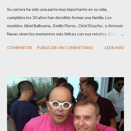
Su carrera ha sido una parte muy importante en su vida,
cumplidos los 30 años han decidido formar una familia. Los
modelos Jábel Balbuena , Emilio Flores , Oriol Elcacho , o Antonio
Navas viven los momentos más felices con sus retoños. El último
en ser padre ha sido el tinerfeño Jábel Balbuena , su primogénito
COMPARTIR
PUBLICAR UN COMENTARIO
LEER MÁS
M ateo nació en Barcelona hace poco más de una semana. El top
canario, a sus 30 años , tiene una relación estable de más de 2
años con la influencer “ HolaCuore ”,se trata de la catalana Marta
Escalante la joven de Vilafranca “robó el corazón” de Jábel
haciéndole padre de un precioso niño. Marta ha sido toda una
campeona, durante los primeros 3 meses de embarazo tuvo que
guardar reposo debido a un síndrome llamado
“hiperemesisgravídica”.Pasados los meses fatídicos de
gestación Marta tiró adelante con el embarazo, ahora es una
mamá feliz. Otro de los modelos que ha sido padre este año ha