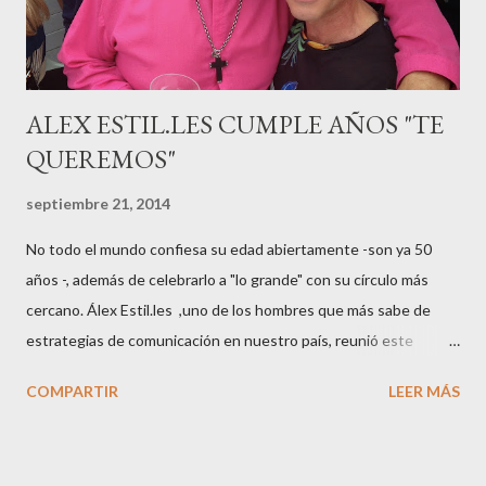
sido el madrileño, Emilio Flores , el top que desfiló en las mejores
pasarelas ...
ALEX ESTIL.LES CUMPLE AÑOS "TE
QUEREMOS"
septiembre 21, 2014
No todo el mundo confiesa su edad abiertamente -son ya 50
años -, además de celebrarlo a "lo grande" con su círculo más
cercano. Álex Estil.les ,uno de los hombres que más sabe de
estrategias de comunicación en nuestro país, reunió este
sábado en su casa del Eixample barcelonés a muchos de sus
COMPARTIR
LEER MÁS
colaboradores y amigos que a lo largo de su vida profesional han
tenido la fortuna de trabajar con él. El "factotum" de XXL
Comunicación no es una persona cualquiera, sabe lo qué quiere