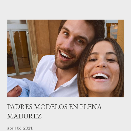
de la empresa y promotora de los 34 centros de uñas),y Quionia (
gestión empresa ) invitaron a más de 800 personas para
recordar que su abuelo hace 100 años montó la primera
peluquería del grupo.Justo hace unos días Carol Pagés nos
contaba detalles del homenaje en Actualida Rosa en RCE
radio,en el programa que presento todos los jueves de 17 a 18
horas . Carolina y Quionia Pagés Carolina Pagés La cita ,en el
Museu Marítim de BCN ,en las Drassanes reunió a figuras
destacadas del sector,así como clientes, autoridades y medios
de comunicación, en una velada inolvidable bajo el lema “Cien
años peinando almas, creando belleza,i...
PADRES MODELOS EN PLENA
MADUREZ
abril 06, 2021