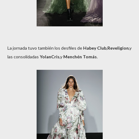
La jornada tuvo también los desfiles de
Habey Club
,
Reveligion
,y
las consolidadas
YolanCris
,y
Menchén Tomás
.