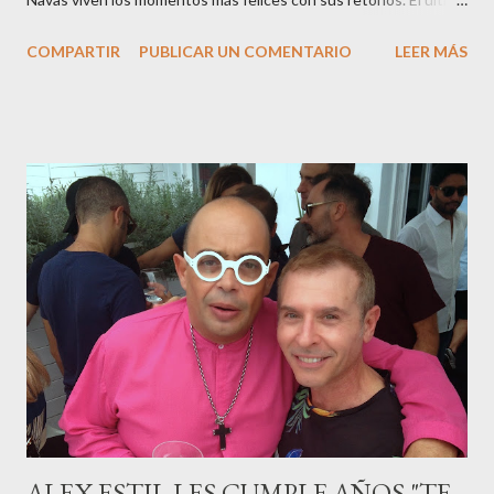
en ser padre ha sido el tinerfeño Jábel Balbuena , su primogénito
COMPARTIR
PUBLICAR UN COMENTARIO
LEER MÁS
M ateo nació en Barcelona hace poco más de una semana. El top
canario, a sus 30 años , tiene una relación estable de más de 2
años con la influencer “ HolaCuore ”,se trata de la catalana Marta
Escalante la joven de Vilafranca “robó el corazón” de Jábel
haciéndole padre de un precioso niño. Marta ha sido toda una
campeona, durante los primeros 3 meses de embarazo tuvo que
guardar reposo debido a un síndrome llamado
“hiperemesisgravídica”.Pasados los meses fatídicos de
gestación Marta tiró adelante con el embarazo, ahora es una
mamá feliz. Otro de los modelos que ha sido padre este año ha
sido el madrileño, Emilio Flores , el top que desfiló en las mejores
pasarelas ...
ALEX ESTIL.LES CUMPLE AÑOS "TE