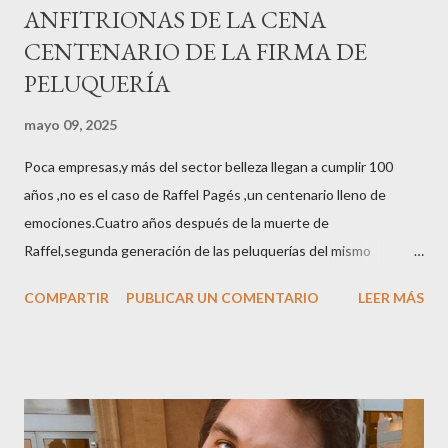
ANFITRIONAS DE LA CENA
CENTENARIO DE LA FIRMA DE
PELUQUERÍA
mayo 09, 2025
Poca empresas,y más del sector belleza llegan a cumplir 100
años ,no es el caso de Raffel Pagés ,un centenario lleno de
emociones.Cuatro años después de la muerte de
Raffel,segunda generación de las peluquerías del mismo
nombre,la tercera generación familiar ha querido reunir a todo el
COMPARTIR
PUBLICAR UN COMENTARIO
LEER MÁS
sector en una cena de reconocimiento.Sus hijas Carolina (CEO
de la empresa y promotora de los 34 centros de uñas),y Quionia (
gestión empresa ) invitaron a más de 800 personas para
recordar que su abuelo hace 100 años montó la primera
peluquería del grupo.Justo hace unos días Carol Pagés nos
contaba detalles del homenaje en Actualida Rosa en RCE