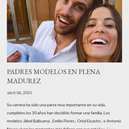
radio,en el programa que presento todos los jueves de 17 a 18
horas . Carolina y Quionia Pagés Carolina Pagés La cita ,en el
Museu Marítim de BCN ,en las Drassanes reunió a figuras
destacadas del sector,así como clientes, autoridades y medios
de comunicación, en una velada inolvidable bajo el lema “Cien
años peinando almas, creando belleza,i...
PADRES MODELOS EN PLENA
MADUREZ
abril 06, 2021
Su carrera ha sido una parte muy importante en su vida,
cumplidos los 30 años han decidido formar una familia. Los
modelos Jábel Balbuena , Emilio Flores , Oriol Elcacho , o Antonio
Navas viven los momentos más felices con sus retoños. El último