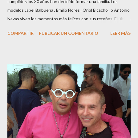
cumplidos los 30 años han decidido formar una familia. Los
modelos Jábel Balbuena , Emilio Flores , Oriol Elcacho , o Antonio
Navas viven los momentos más felices con sus retoños. El último
en ser padre ha sido el tinerfeño Jábel Balbuena , su primogénito
COMPARTIR
PUBLICAR UN COMENTARIO
LEER MÁS
M ateo nació en Barcelona hace poco más de una semana. El top
canario, a sus 30 años , tiene una relación estable de más de 2
años con la influencer “ HolaCuore ”,se trata de la catalana Marta
Escalante la joven de Vilafranca “robó el corazón” de Jábel
haciéndole padre de un precioso niño. Marta ha sido toda una
campeona, durante los primeros 3 meses de embarazo tuvo que
guardar reposo debido a un síndrome llamado
“hiperemesisgravídica”.Pasados los meses fatídicos de
gestación Marta tiró adelante con el embarazo, ahora es una
mamá feliz. Otro de los modelos que ha sido padre este año ha
sido el madrileño, Emilio Flores , el top que desfiló en las mejores
pasarelas ...