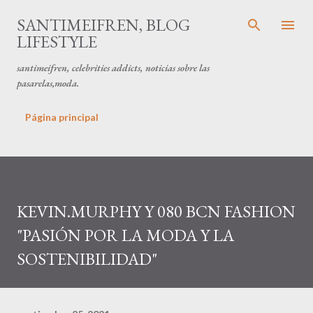
Ir al contenido principal
SANTIMEIFREN, BLOG
LIFESTYLE
santimeifren, celebrities addicts, noticias sobre las
pasarelas,moda.
Página principal
KEVIN.MURPHY Y 080 BCN FASHION
"PASIÓN POR LA MODA Y LA
SOSTENIBILIDAD"