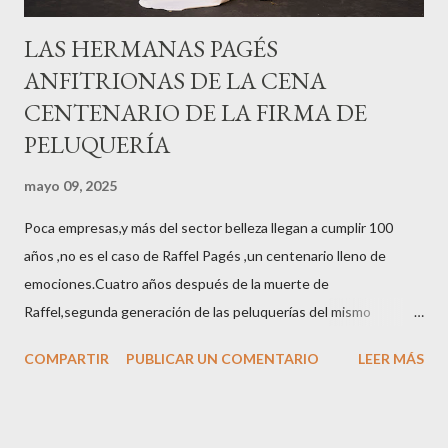
LAS HERMANAS PAGÉS
ANFITRIONAS DE LA CENA
CENTENARIO DE LA FIRMA DE
PELUQUERÍA
mayo 09, 2025
Poca empresas,y más del sector belleza llegan a cumplir 100
años ,no es el caso de Raffel Pagés ,un centenario lleno de
emociones.Cuatro años después de la muerte de
Raffel,segunda generación de las peluquerías del mismo
nombre,la tercera generación familiar ha querido reunir a todo el
COMPARTIR
PUBLICAR UN COMENTARIO
LEER MÁS
sector en una cena de reconocimiento.Sus hijas Carolina (CEO
de la empresa y promotora de los 34 centros de uñas),y Quionia (
gestión empresa ) invitaron a más de 800 personas para