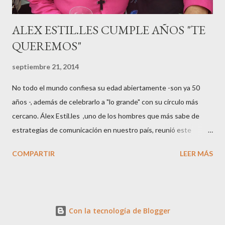
ALEX ESTIL.LES CUMPLE AÑOS "TE
QUEREMOS"
septiembre 21, 2014
No todo el mundo confiesa su edad abiertamente -son ya 50
años -, además de celebrarlo a "lo grande" con su círculo más
cercano. Álex Estil.les ,uno de los hombres que más sabe de
estrategias de comunicación en nuestro país, reunió este
sábado en su casa del Eixample barcelonés a muchos de sus
COMPARTIR
LEER MÁS
colaboradores y amigos que a lo largo de su vida profesional han
tenido la fortuna de trabajar con él. El "factotum" de XXL
Comunicación no es una persona cualquiera, sabe lo qué quiere
y como quiere las cosas cuando se embarca en negocios de
Con la tecnología de Blogger
moda, su gran especialidad.. Queremos a Álex tal y como es, con