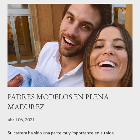
recordar que su abuelo hace 100 años montó la primera
peluquería del grupo.Justo hace unos días Carol Pagés nos
contaba detalles del homenaje en Actualida Rosa en RCE
radio,en el programa que presento todos los jueves de 17 a 18
horas . Carolina y Quionia Pagés Carolina Pagés La cita ,en el
Museu Marítim de BCN ,en las Drassanes reunió a figuras
destacadas del sector,así como clientes, autoridades y medios
de comunicación, en una velada inolvidable bajo el lema “Cien
años peinando almas, creando belleza,i...
PADRES MODELOS EN PLENA
MADUREZ
abril 06, 2021
Su carrera ha sido una parte muy importante en su vida,