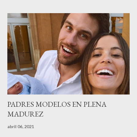
gestión empresa ) invitaron a más de 800 personas para
recordar que su abuelo hace 100 años montó la primera
peluquería del grupo.Justo hace unos días Carol Pagés nos
contaba detalles del homenaje en Actualida Rosa en RCE
radio,en el programa que presento todos los jueves de 17 a 18
horas . Carolina y Quionia Pagés Carolina Pagés La cita ,en el
Museu Marítim de BCN ,en las Drassanes reunió a figuras
destacadas del sector,así como clientes, autoridades y medios
de comunicación, en una velada inolvidable bajo el lema “Cien
años peinando almas, creando belleza,i...
PADRES MODELOS EN PLENA
MADUREZ
abril 06, 2021