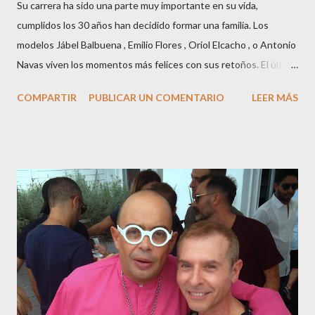
Su carrera ha sido una parte muy importante en su vida,
cumplidos los 30 años han decidido formar una familia. Los
modelos Jábel Balbuena , Emilio Flores , Oriol Elcacho , o Antonio
Navas viven los momentos más felices con sus retoños. El último
en ser padre ha sido el tinerfeño Jábel Balbuena , su primogénito
COMPARTIR
PUBLICAR UN COMENTARIO
LEER MÁS
M ateo nació en Barcelona hace poco más de una semana. El top
canario, a sus 30 años , tiene una relación estable de más de 2
años con la influencer “ HolaCuore ”,se trata de la catalana Marta
Escalante la joven de Vilafranca “robó el corazón” de Jábel
haciéndole padre de un precioso niño. Marta ha sido toda una
campeona, durante los primeros 3 meses de embarazo tuvo que
guardar reposo debido a un síndrome llamado
“hiperemesisgravídica”.Pasados los meses fatídicos de
gestación Marta tiró adelante con el embarazo, ahora es una
mamá feliz. Otro de los modelos que ha sido padre este año ha
sido el madrileño, Emilio Flores , el top que desfiló en las mejores