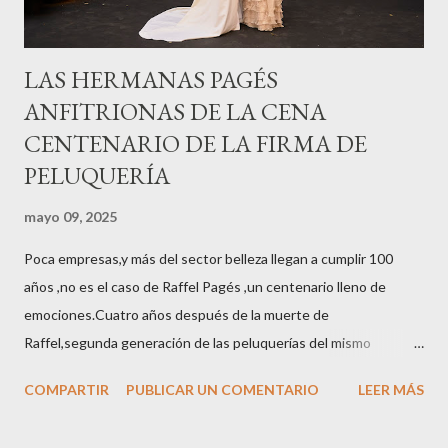
LAS HERMANAS PAGÉS
ANFITRIONAS DE LA CENA
CENTENARIO DE LA FIRMA DE
PELUQUERÍA
mayo 09, 2025
Poca empresas,y más del sector belleza llegan a cumplir 100
años ,no es el caso de Raffel Pagés ,un centenario lleno de
emociones.Cuatro años después de la muerte de
Raffel,segunda generación de las peluquerías del mismo
nombre,la tercera generación familiar ha querido reunir a todo el
COMPARTIR
PUBLICAR UN COMENTARIO
LEER MÁS
sector en una cena de reconocimiento.Sus hijas Carolina (CEO
de la empresa y promotora de los 34 centros de uñas),y Quionia (