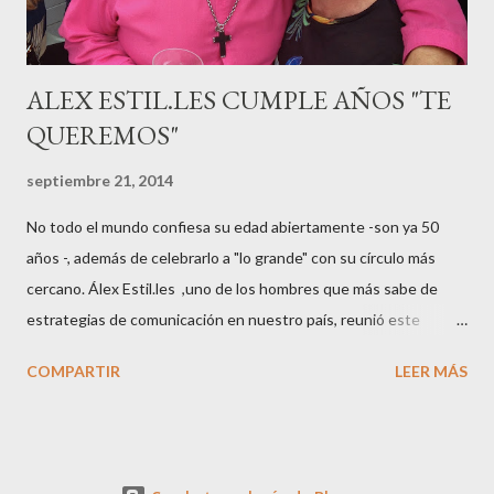
pasarelas ...
ALEX ESTIL.LES CUMPLE AÑOS "TE
QUEREMOS"
septiembre 21, 2014
No todo el mundo confiesa su edad abiertamente -son ya 50
años -, además de celebrarlo a "lo grande" con su círculo más
cercano. Álex Estil.les ,uno de los hombres que más sabe de
estrategias de comunicación en nuestro país, reunió este
sábado en su casa del Eixample barcelonés a muchos de sus
COMPARTIR
LEER MÁS
colaboradores y amigos que a lo largo de su vida profesional han
tenido la fortuna de trabajar con él. El "factotum" de XXL
Comunicación no es una persona cualquiera, sabe lo qué quiere
y como quiere las cosas cuando se embarca en negocios de