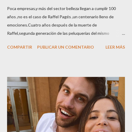
Poca empresas,y más del sector belleza llegan a cumplir 100
años ,no es el caso de Raffel Pagés ,un centenario lleno de
emociones.Cuatro años después de la muerte de
Raffel,segunda generación de las peluquerías del mismo
nombre,la tercera generación familiar ha querido reunir a todo el
COMPARTIR
PUBLICAR UN COMENTARIO
LEER MÁS
sector en una cena de reconocimiento.Sus hijas Carolina (CEO
de la empresa y promotora de los 34 centros de uñas),y Quionia (
gestión empresa ) invitaron a más de 800 personas para
recordar que su abuelo hace 100 años montó la primera
peluquería del grupo.Justo hace unos días Carol Pagés nos
contaba detalles del homenaje en Actualida Rosa en RCE
radio,en el programa que presento todos los jueves de 17 a 18
horas . Carolina y Quionia Pagés Carolina Pagés La cita ,en el
Museu Marítim de BCN ,en las Drassanes reunió a figuras
destacadas del sector,así como clientes, autoridades y medios