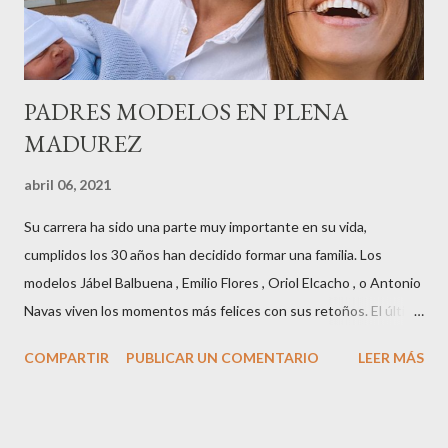
de comunicación, en una velada inolvidable bajo el lema “Cien
años peinando almas, creando belleza,i...
PADRES MODELOS EN PLENA
MADUREZ
abril 06, 2021
Su carrera ha sido una parte muy importante en su vida,
cumplidos los 30 años han decidido formar una familia. Los
modelos Jábel Balbuena , Emilio Flores , Oriol Elcacho , o Antonio
Navas viven los momentos más felices con sus retoños. El último
en ser padre ha sido el tinerfeño Jábel Balbuena , su primogénito
COMPARTIR
PUBLICAR UN COMENTARIO
LEER MÁS
M ateo nació en Barcelona hace poco más de una semana. El top
canario, a sus 30 años , tiene una relación estable de más de 2
años con la influencer “ HolaCuore ”,se trata de la catalana Marta