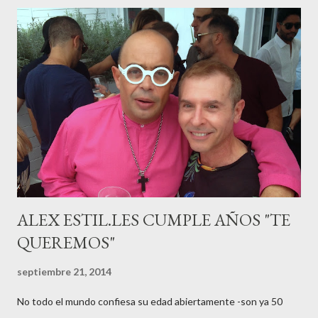
Escalante la joven de Vilafranca “robó el corazón” de Jábel
haciéndole padre de un precioso niño. Marta ha sido toda una
campeona, durante los primeros 3 meses de embarazo tuvo que
guardar reposo debido a un síndrome llamado
“hiperemesisgravídica”.Pasados los meses fatídicos de
gestación Marta tiró adelante con el embarazo, ahora es una
mamá feliz. Otro de los modelos que ha sido padre este año ha
sido el madrileño, Emilio Flores , el top que desfiló en las mejores
pasarelas ...
ALEX ESTIL.LES CUMPLE AÑOS "TE
QUEREMOS"
septiembre 21, 2014
No todo el mundo confiesa su edad abiertamente -son ya 50