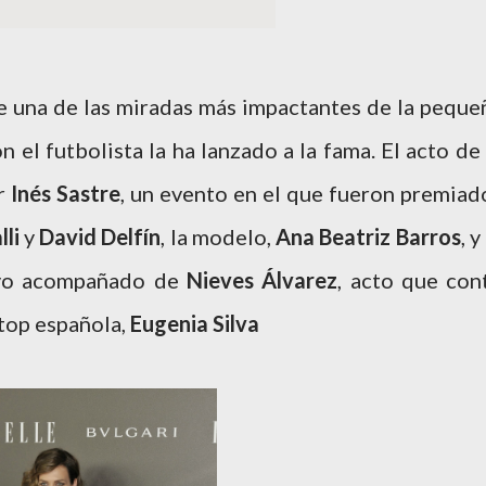
e una de las miradas más impactantes de la peque
n el futbolista la ha lanzado a la fama. El acto de 
or
Inés
Sastre
, un evento en el que fueron premiad
li
y
David Delfín
, la modelo,
Ana Beatriz Barros
, y
vo acompañado de
Nieves Álvarez
, acto que con
 top española,
Eugenia Silva