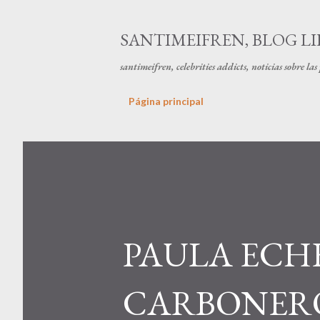
SANTIMEIFREN, BLOG LI
santimeifren, celebrities addicts, noticias sobre la
Página principal
PAULA ECH
CARBONERO