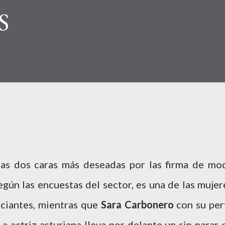
S
 las dos caras más deseadas por las firma de mo
gún las encuestas del sector, es una de las mujer
nciantes, mientras que
Sara Carbonero
con su perf
La actriz asturiana lleva por delante un sin parar 