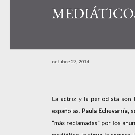
MEDIÁTICO
octubre 27, 2014
La actriz y la periodista son
españolas.
Paula Echevarría,
se
“más reclamadas” por los anu
mediático le sigue la carrera. 