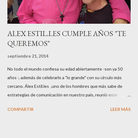
pasarelas ...
ALEX ESTIL.LES CUMPLE AÑOS "TE
QUEREMOS"
septiembre 21, 2014
No todo el mundo confiesa su edad abiertamente -son ya 50
años -, además de celebrarlo a "lo grande" con su círculo más
cercano. Álex Estil.les ,uno de los hombres que más sabe de
estrategias de comunicación en nuestro país, reunió este
sábado en su casa del Eixample barcelonés a muchos de sus
COMPARTIR
LEER MÁS
colaboradores y amigos que a lo largo de su vida profesional han
tenido la fortuna de trabajar con él. El "factotum" de XXL
Comunicación no es una persona cualquiera, sabe lo qué quiere
y como quiere las cosas cuando se embarca en negocios de