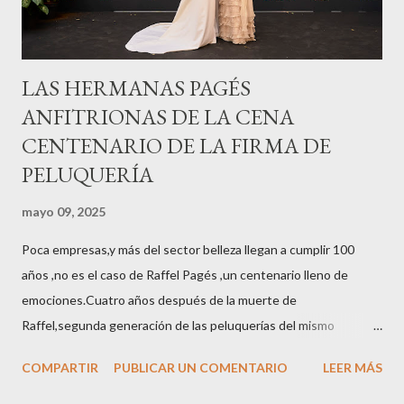
LAS HERMANAS PAGÉS
ANFITRIONAS DE LA CENA
CENTENARIO DE LA FIRMA DE
PELUQUERÍA
mayo 09, 2025
Poca empresas,y más del sector belleza llegan a cumplir 100
años ,no es el caso de Raffel Pagés ,un centenario lleno de
emociones.Cuatro años después de la muerte de
Raffel,segunda generación de las peluquerías del mismo
nombre,la tercera generación familiar ha querido reunir a todo el
COMPARTIR
PUBLICAR UN COMENTARIO
LEER MÁS
sector en una cena de reconocimiento.Sus hijas Carolina (CEO
de la empresa y promotora de los 34 centros de uñas),y Quionia (