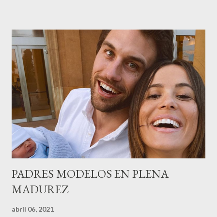
gestión empresa ) invitaron a más de 800 personas para
recordar que su abuelo hace 100 años montó la primera
peluquería del grupo.Justo hace unos días Carol Pagés nos
contaba detalles del homenaje en Actualida Rosa en RCE
radio,en el programa que presento todos los jueves de 17 a 18
horas . Carolina y Quionia Pagés Carolina Pagés La cita ,en el
Museu Marítim de BCN ,en las Drassanes reunió a figuras
destacadas del sector,así como clientes, autoridades y medios
de comunicación, en una velada inolvidable bajo el lema “Cien
años peinando almas, creando belleza,i...
PADRES MODELOS EN PLENA
MADUREZ
abril 06, 2021