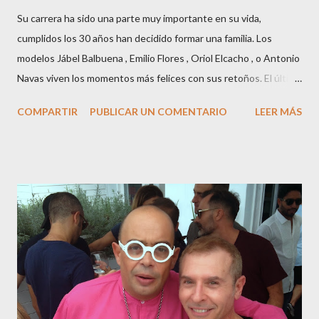
Su carrera ha sido una parte muy importante en su vida,
cumplidos los 30 años han decidido formar una familia. Los
modelos Jábel Balbuena , Emilio Flores , Oriol Elcacho , o Antonio
Navas viven los momentos más felices con sus retoños. El último
en ser padre ha sido el tinerfeño Jábel Balbuena , su primogénito
COMPARTIR
PUBLICAR UN COMENTARIO
LEER MÁS
M ateo nació en Barcelona hace poco más de una semana. El top
canario, a sus 30 años , tiene una relación estable de más de 2
años con la influencer “ HolaCuore ”,se trata de la catalana Marta
Escalante la joven de Vilafranca “robó el corazón” de Jábel
haciéndole padre de un precioso niño. Marta ha sido toda una
campeona, durante los primeros 3 meses de embarazo tuvo que
guardar reposo debido a un síndrome llamado
“hiperemesisgravídica”.Pasados los meses fatídicos de
gestación Marta tiró adelante con el embarazo, ahora es una
mamá feliz. Otro de los modelos que ha sido padre este año ha
sido el madrileño, Emilio Flores , el top que desfiló en las mejores