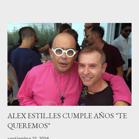
canario, a sus 30 años , tiene una relación estable de más de 2
años con la influencer “ HolaCuore ”,se trata de la catalana Marta
Escalante la joven de Vilafranca “robó el corazón” de Jábel
haciéndole padre de un precioso niño. Marta ha sido toda una
campeona, durante los primeros 3 meses de embarazo tuvo que
guardar reposo debido a un síndrome llamado
“hiperemesisgravídica”.Pasados los meses fatídicos de
gestación Marta tiró adelante con el embarazo, ahora es una
mamá feliz. Otro de los modelos que ha sido padre este año ha
sido el madrileño, Emilio Flores , el top que desfiló en las mejores
pasarelas ...
ALEX ESTIL.LES CUMPLE AÑOS "TE
QUEREMOS"
septiembre 21, 2014