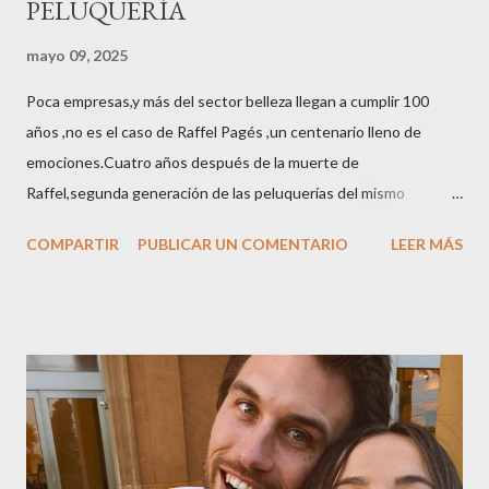
PELUQUERÍA
mayo 09, 2025
Poca empresas,y más del sector belleza llegan a cumplir 100
años ,no es el caso de Raffel Pagés ,un centenario lleno de
emociones.Cuatro años después de la muerte de
Raffel,segunda generación de las peluquerías del mismo
nombre,la tercera generación familiar ha querido reunir a todo el
COMPARTIR
PUBLICAR UN COMENTARIO
LEER MÁS
sector en una cena de reconocimiento.Sus hijas Carolina (CEO
de la empresa y promotora de los 34 centros de uñas),y Quionia (
gestión empresa ) invitaron a más de 800 personas para
recordar que su abuelo hace 100 años montó la primera
peluquería del grupo.Justo hace unos días Carol Pagés nos
contaba detalles del homenaje en Actualida Rosa en RCE
radio,en el programa que presento todos los jueves de 17 a 18
horas . Carolina y Quionia Pagés Carolina Pagés La cita ,en el