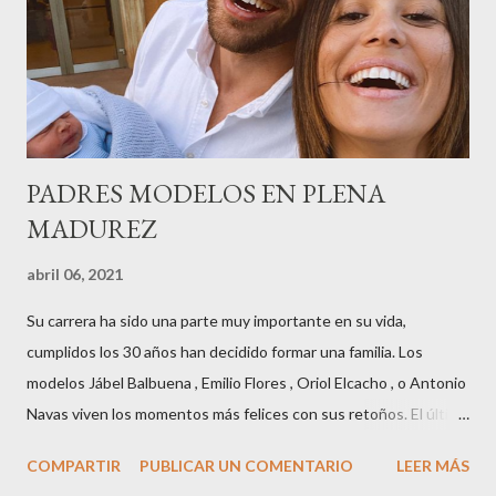
Museu Marítim de BCN ,en las Drassanes reunió a figuras
destacadas del sector,así como clientes, autoridades y medios
de comunicación, en una velada inolvidable bajo el lema “Cien
años peinando almas, creando belleza,i...
PADRES MODELOS EN PLENA
MADUREZ
abril 06, 2021
Su carrera ha sido una parte muy importante en su vida,
cumplidos los 30 años han decidido formar una familia. Los
modelos Jábel Balbuena , Emilio Flores , Oriol Elcacho , o Antonio
Navas viven los momentos más felices con sus retoños. El último
en ser padre ha sido el tinerfeño Jábel Balbuena , su primogénito
COMPARTIR
PUBLICAR UN COMENTARIO
LEER MÁS
M ateo nació en Barcelona hace poco más de una semana. El top