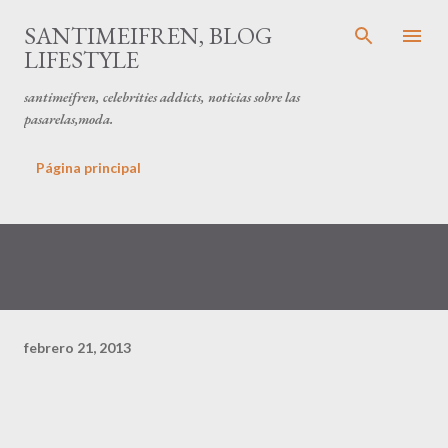
Ir al contenido principal
SANTIMEIFREN, BLOG
LIFESTYLE
santimeifren, celebrities addicts, noticias sobre las
pasarelas,moda.
Página principal
febrero 21, 2013