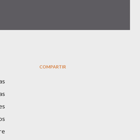
COMPARTIR
as
as
es
os
re