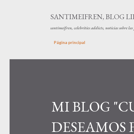
SANTIMEIFREN, BLOG LI
santimeifren, celebrities addicts, noticias sobre la
Página principal
MI BLOG "C
DESEAMOS F