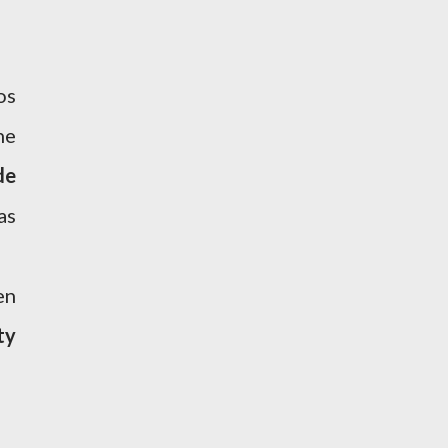
os
he
de
as
en
ty