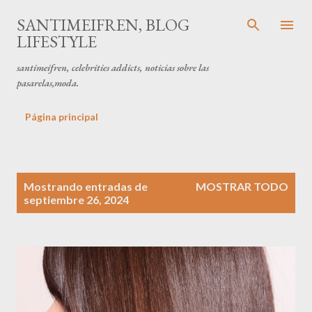
Ir al contenido principal
SANTIMEIFREN, BLOG
LIFESTYLE
santimeifren, celebrities addicts, noticias sobre las
pasarelas,moda.
Página principal
E
Mostrando entradas de
MOSTRAR TODO
n
septiembre 26, 2024
t
r
a
d
a
s