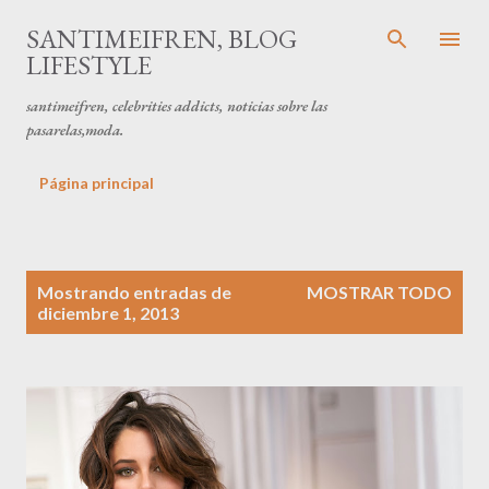
Ir al contenido principal
SANTIMEIFREN, BLOG
LIFESTYLE
santimeifren, celebrities addicts, noticias sobre las
pasarelas,moda.
Página principal
E
Mostrando entradas de
MOSTRAR TODO
n
diciembre 1, 2013
t
r
a
d
a
s