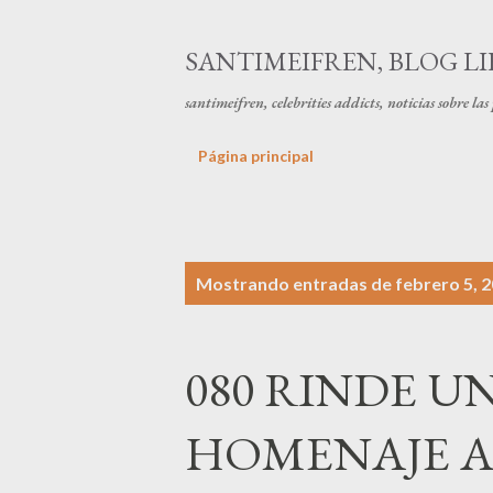
SANTIMEIFREN, BLOG LI
santimeifren, celebrities addicts, noticias sobre la
Página principal
E
Mostrando entradas de febrero 5, 
n
t
080 RINDE 
r
a
HOMENAJE A
d