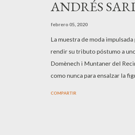
ANDRÉS SAR
a
s
febrero 05, 2020
La muestra de moda impulsada p
rendir su tributo póstumo a uno
Domènech i Muntaner del Recin
como nunca para ensalzar la fi
que llevó la moda íntima femeni
COMPARTIR
comunicación y de moda, estilis
y prensa se han sumado a este 
modelo Judit Mascó ha sido la