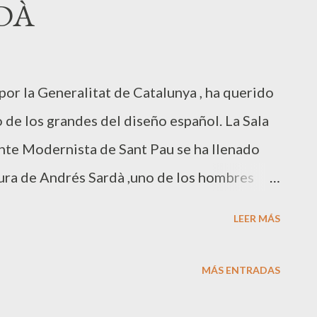
DÀ
or la Generalitat de Catalunya , ha querido
 de los grandes del diseño español. La Sala
te Modernista de Sant Pau se ha llenado
gura de Andrés Sardà ,uno de los hombres
na a “lo más alto”. Modelos, agencias de
LEER MÁS
tas fotógrafos, relaciones públicas, amigos
merecido homenaje lleno de sentimiento. La
MÁS ENTRADAS
 encargada de moderar el homenaje