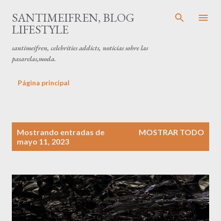
Ir al contenido principal
SANTIMEIFREN, BLOG
LIFESTYLE
santimeifren, celebrities addicts, noticias sobre las
pasarelas,moda.
Página principal
E
Mostrando entradas de
MOSTRAR TODO
n
mayo 11, 2023
t
r
a
d
a
s