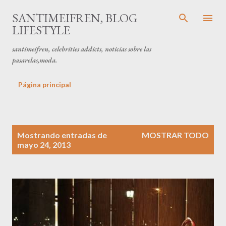
Ir al contenido principal
SANTIMEIFREN, BLOG
LIFESTYLE
santimeifren, celebrities addicts, noticias sobre las
pasarelas,moda.
Página principal
E
Mostrando entradas de
MOSTRAR TODO
n
mayo 24, 2013
t
r
a
d
a
s